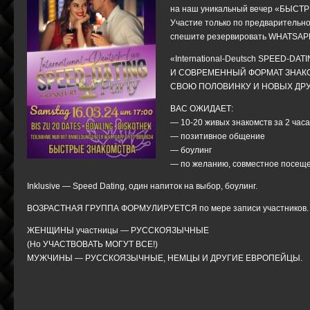
на наш уникальный вечер «БЫС
Участие только по предварител
спешите резервировать WHATSAPP
«International-Deutsch SPEED-D
И СОВРЕМЕННЫЙ ФОРМАТ ЗНАКО
СВОЮ ПОЛОВИНКУ И НОВЫХ ДРУ
ВАС ОЖИДАЕТ:
— 10-20 живых знакомств за 2 часа
— позитивное общение
— боулинг
— по желанию, совместное посеще
Inklusive — Speed Dating, один напиток на выбор, боулинг.
ВОЗРАСТНАЯ ГРУППА ФОРМУЛИРУЕТСЯ по мере записи участников.
ЖЕНЩИНЫ участницы — РУССКОЯЗЫЧНЫЕ
(Но УЧАСТВОВАТЬ МОГУТ ВСЕ!)
МУЖЧИНЫ — РУССКОЯЗЫЧНЫЕ, НЕМЦЫ И ДРУГИЕ ЕВРОПЕЙЦЫ.