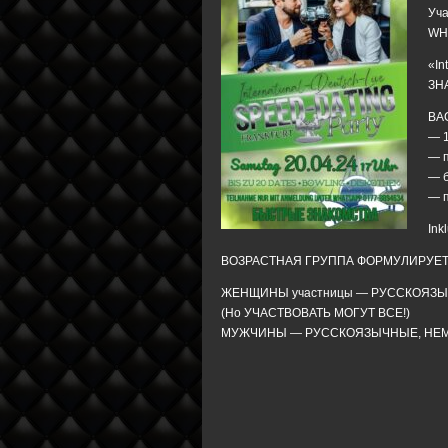
Уч
WH
«I
ЗН
ВА
— 1
— 
— б
— п
Ink
ВОЗРАСТНАЯ ГРУППА ФОРМУЛИРУЕТСЯ 
ЖЕНЩИНЫ участницы — РУССКОЯЗ
(Но УЧАСТВОВАТЬ МОГУТ ВСЕ!)
МУЖЧИНЫ — РУССКОЯЗЫЧНЫЕ, НЕМ