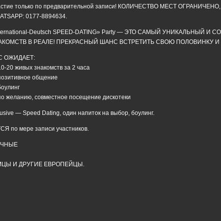
астие только по предварительной записи! КОЛИЧЕСТВО МЕСТ ОГРАНИЧЕНО,
ATSAPP: 0177-8894634.
nternational-Deutsch SPEED-DATING» Party — ЭТО САМЫЙ УНИКАЛЬНЫЙ 
АКОМСТВ В РЕАЛЕ! ПРЕКРАСНЫЙ ШАНС ВСТРЕТИТЬ СВОЮ ПОЛОВИНКУ И
С ОЖИДАЕТ:
0-20 живых знакомств за 2 часа
позитивное общение
оулинг
о желанию, совместное посещение дискотеки
lusive — Speed Dating, один напиток на выбор, боулинг.
по мере записи участников.
ЫЧНЫЕ
ЦЫ И ДРУГИЕ ЕВРОПЕЙЦЫ.