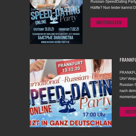
Russian-SpeedDating Party!
Hälfte? Nun leider kannst 
WEITERLESEN
FRANKFU
FRANKFUR
Uhr! Verp
Russian-S
nach dein
momentan 
WEIT