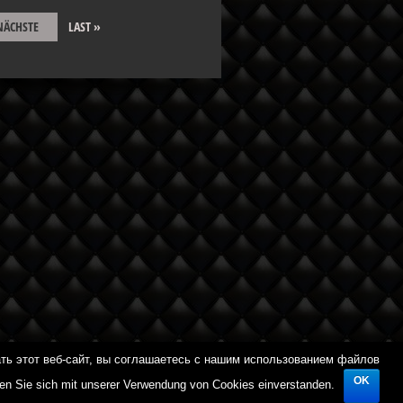
NÄCHSTE
LAST »
ть этот веб-сайт, вы соглашаетесь с нашим использованием файлов
OK
e navigieren, erklären Sie sich mit unserer Verwendung von
ren Sie sich mit unserer Verwendung von Cookies einverstanden.