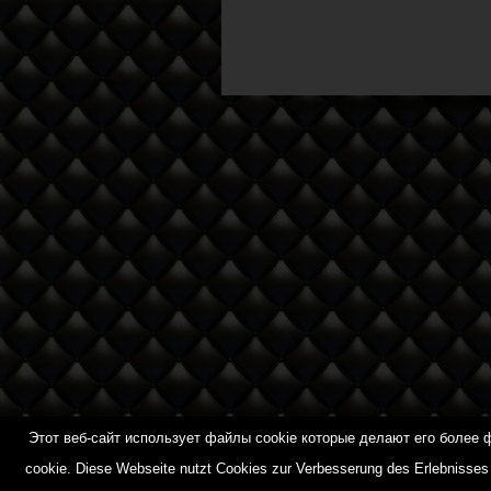
Этот веб-сайт использует файлы cookie которые делают его более
Diese Webseite nutzt Cookies zur Verbesserung des Erlebni
cookie.
Diese Webseite nutzt Cookies zur Verbesserung des Erlebnisses 