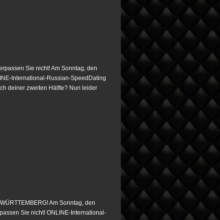
assen Sie nicht! Am Sonntag, den
LINE-International-Russian-SpeedDating
ach deiner zweiten Hälfte? Nun leider
WÜRTTEMBERG! Am Sonntag, den
passen Sie nicht! ONLINE-International-