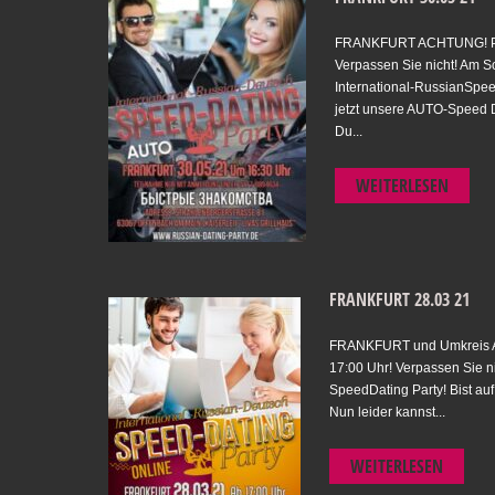
FRANKFURT ACHTUNG! 
Verpassen Sie nicht! Am S
International-RussianSpeed
jetzt unsere AUTO-Speed Da
Du...
WEITERLESEN
FRANKFURT 28.03 21
FRANKFURT und Umkreis Ac
17:00 Uhr! Verpassen Sie n
SpeedDating Party! Bist au
Nun leider kannst...
WEITERLESEN