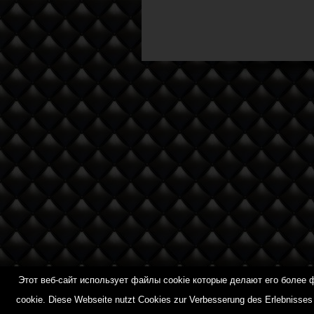
Этот веб-сайт использует файлы cookie которые делают его более
Diese Webseite nutzt Cookies zur Verbesserung des Erlebni
cookie.
Diese Webseite nutzt Cookies zur Verbesserung des Erlebnisses 