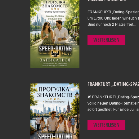
FRANKFURT! „Dating-Spazierg
um 17:00 Uhr, laden wir euch 
Sind nur noch 2 Plätze frei!...
WEITERLESEN
FRANKFURT „DATING-SPAZ
🌟 FRANKFURT! „Dating-Spazi
völlig neuen Dating-Format ein
sofort geöffnet! Für Ende Juli si
WEITERLESEN