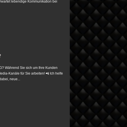
erwartet lebendige Kommunikation bei
?
 Während Sie sich um Ihre Kunden
edia-Kanäle für Sie arbeiten! 📲 Ich helfe
abei, neue...