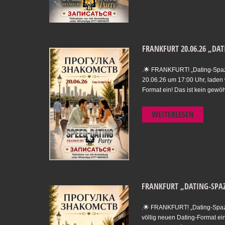
FRANKFURT 20.06.26 „DA
.🌟 FRANKFURT! „Dating-Spaz
20.06.26 um 17:00 Uhr, laden 
Format ein! Das ist kein gewö
WEITERLESEN
FRANKFURT „DATING-SPA
.🌟 FRANKFURT! „Dating-Spaz
völlig neuen Dating-Format ei