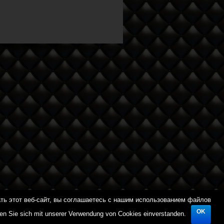
ть этот веб-сайт, вы соглашаетесь с нашим использованием файлов
OK
e navigieren, erklären Sie sich mit unserer Verwendung von
ren Sie sich mit unserer Verwendung von Cookies einverstanden.