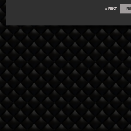
« FIRST
FR