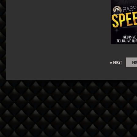
« FIRST
FR