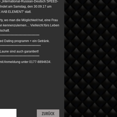
 „International-Russian-Deutsch SPEED-
findet am Samstag, den 30.09.17 um
 AAB ELEMENT“ statt.
rty, wo man die Möglichkeit hat, eine Frau
n kennenzulernen… Vielleicht fürs Leben
schaft.
*******************************
eed Dating programm + еin Getränk.
********************************
Laune sind auch garantiert!
*******************************
mit Anmeldung unter 0177-8894634.
ZURÜCK