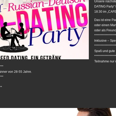
Unsere nächste
DATING Party“ 
18:30 im „CAFE
Das ist eine Pa
oder einen Man
oder als Freund
****************
Inklusive – Sp
****************
Spaß und gute 
****************
Teilnahme nur 
***
änner von 28-55 Jahre.
***
**